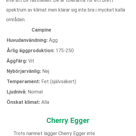
inte att bli fasthållen. De är toleranta för ett brett
spektrum av klimat men klarar sig inte bra i mycket kalla
områden.
Campine
Huvudanvändning:
Ägg
Årlig äggproduktion:
175-250
Äggfärg:
Vit
Nybörjarvänlig:
Nej
Temperament:
Fet (självsäkert)
Ljudnivå:
Normal
Önskat klimat:
Alla
Cherry Egger
Trots namnet lägger Cherry Egger inte