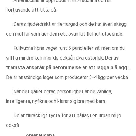
Ameraucana är uppfödda från Araucana och är
förtjusande att titta på.
Deras fjäderdräkt är flerfärgad och de har även skägg
och muffar som ger dem ett ovanligt fluffigt utseende.
Fullvuxna höns väger runt 5 pund eller så, men om du
vill ha mindre kommer de också i dvärgstorlek.
Deras
främsta anspråk på berömmelse är att lägga blå ägg
.
De är anständiga lager som producerar 3-4 ägg per vecka.
När det gäller deras personlighet är de vänliga,
intelligenta, nyfikna och klarar sig bra med barn.
De är tillräckligt tysta för att hållas i en urban miljö
också.
Ameraucana