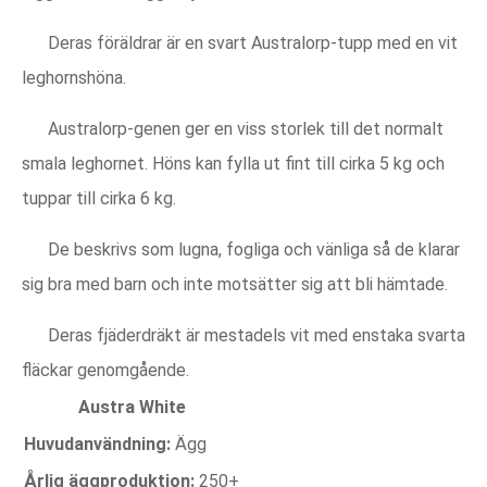
Deras föräldrar är en svart Australorp-tupp med en vit
leghornshöna.
Australorp-genen ger en viss storlek till det normalt
smala leghornet. Höns kan fylla ut fint till cirka 5 kg och
tuppar till cirka 6 kg.
De beskrivs som lugna, fogliga och vänliga så de klarar
sig bra med barn och inte motsätter sig att bli hämtade.
Deras fjäderdräkt är mestadels vit med enstaka svarta
fläckar genomgående.
Austra White
Huvudanvändning:
Ägg
Årlig äggproduktion:
250+