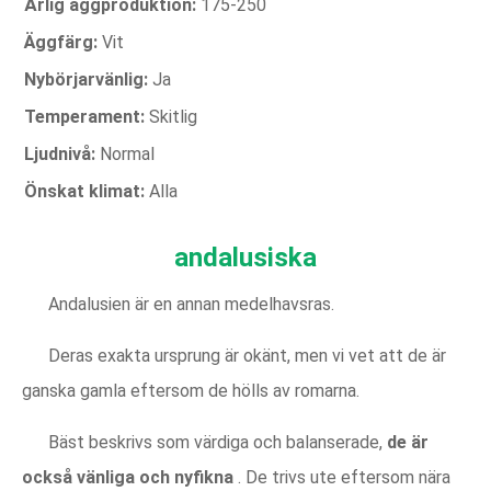
Årlig äggproduktion:
175-250
Äggfärg:
Vit
Nybörjarvänlig:
Ja
Temperament:
Skitlig
Ljudnivå:
Normal
Önskat klimat:
Alla
andalusiska
Andalusien är en annan medelhavsras.
Deras exakta ursprung är okänt, men vi vet att de är
ganska gamla eftersom de hölls av romarna.
Bäst beskrivs som värdiga och balanserade,
de är
också vänliga och nyfikna
. De trivs ute eftersom nära