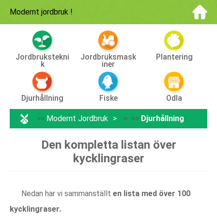
Modernt jordbruk
!
Jordbrukstekni
Jordbruksmask
Plantering
K
Iner
Djurhållning
Fiske
Odla
>>
Modernt Jordbruk
> >>
Djurhållning
Den kompletta listan över
kycklingraser
Nedan har vi sammanställt
en lista med över 100
kycklingraser.