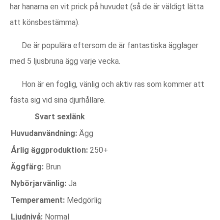
har hanarna en vit prick på huvudet (så de är väldigt lätta
att könsbestämma).
De är populära eftersom de är fantastiska ägglager
med 5 ljusbruna ägg varje vecka.
Hon är en foglig, vänlig och aktiv ras som kommer att
fästa sig vid sina djurhållare.
Svart sexlänk
Huvudanvändning:
Ägg
Årlig äggproduktion:
250+
Äggfärg:
Brun
Nybörjarvänlig:
Ja
Temperament:
Medgörlig
Ljudnivå:
Normal