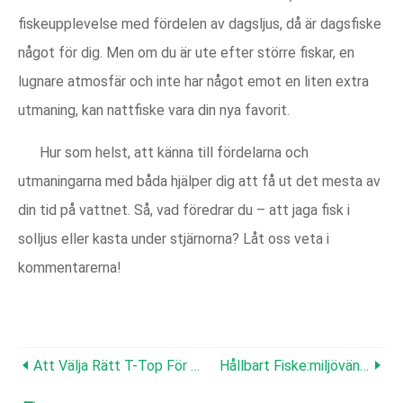
fiskeupplevelse med fördelen av dagsljus, då är dagsfiske
något för dig. Men om du är ute efter större fiskar, en
lugnare atmosfär och inte har något emot en liten extra
utmaning, kan nattfiske vara din nya favorit.
Hur som helst, att känna till fördelarna och
utmaningarna med båda hjälper dig att få ut det mesta av
din tid på vattnet. Så, vad föredrar du – att jaga fisk i
solljus eller kasta under stjärnorna? Låt oss veta i
kommentarerna!
Att Välja Rätt T-Top För Din Center Console Båt | Fishmaster
Hållbart Fiske:miljövänliga Metoder För Sportfiskare