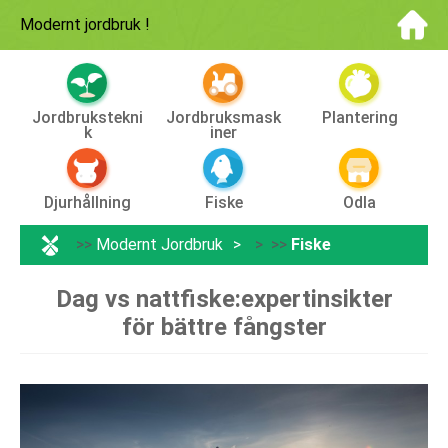
Modernt jordbruk
!
Jordbrukstekni
Jordbruksmask
Plantering
K
Iner
Djurhållning
Fiske
Odla
>>
Modernt Jordbruk
> >>
Fiske
Dag vs nattfiske:expertinsikter
för bättre fångster