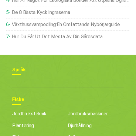
Här Är Något För Ekologiska Bönder Att Utplåna Ogräs Med:grus
De 8 Bästa Kycklingraserna
Växthussvampodling:En Omfattande Nybörjarguide
Hur Du Får Ut Det Mesta Av Din Gårdsdata
Språk
Fiske
Jordbruksteknik
Jordbruksmaskiner
Plantering
Djurhållning