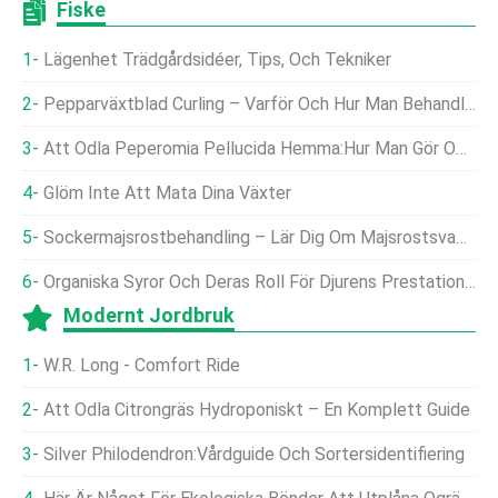
Fiske
Lägenhet Trädgårdsidéer, Tips, Och Tekniker
Pepparväxtblad Curling – Varför Och Hur Man Behandlar
Att Odla Peperomia Pellucida Hemma:Hur Man Gör Och Dess Fördelar
Glöm Inte Att Mata Dina Växter
Sockermajsrostbehandling – Lär Dig Om Majsrostsvampkontroll
Organiska Syror Och Deras Roll För Djurens Prestation Och Välbefinnande
Modernt Jordbruk
W.R. Long - Comfort Ride
Att Odla Citrongräs Hydroponiskt – En Komplett Guide
Silver Philodendron:Vårdguide Och Sortersidentifiering