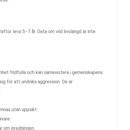
äftor leva 5–7 år. Data om vild livslängd är inte
mänhet fridfulla och kan samexistera i gemenskapens
sig för att undvika aggression. De är:
.
ämnas utan uppsikt.
ävare.
ar om inredningen.