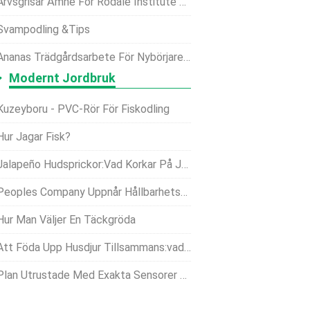
Arvsgrisar Ämne För Rodale Institute Seminar
Svampodling &tips
Ananas Trädgårdsarbete För Nybörjare, Hur Man Börjar
Modernt Jordbruk
Kuzeyboru - PVC-Rör För Fiskodling
Hur Jagar Fisk?
Jalapeño Hudsprickor:Vad Korkar På Jalapeño Paprika
Peoples Company Uppnår Hållbarhetscertifiering
Hur Man Väljer En Täckgröda
tt Föda Upp Husdjur Tillsammans:vad Som Fungerar Och Vad Som Inte Fungerar!
lan Utrustade Med Exakta Sensorer Kan Mäta Gödselnivåer Genom Att Flyga Över Gårdar