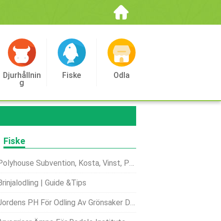
Djurhållnin
Fiske
Odla
G
Fiske
Polyhouse Subvention, Kosta, Vinst, Projekt Rapport
Brinjalodling | Guide &Tips
ordens PH För Odling Av Grönsaker Diagram Med Detaljer