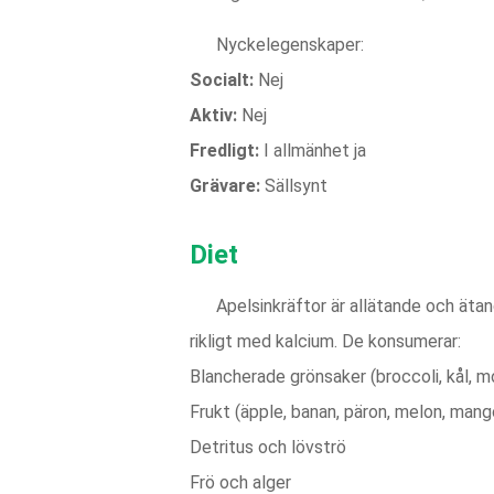
Nyckelegenskaper:
Socialt:
Nej
Aktiv:
Nej
Fredligt:
I allmänhet ja
Grävare:
Sällsynt
Diet
Apelsinkräftor är allätande och äta
rikligt med kalcium. De konsumerar:
Blancherade grönsaker (broccoli, kål, mo
Frukt (äpple, banan, päron, melon, mang
Detritus och lövströ
Frö och alger