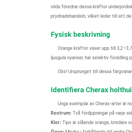
vilda föredrar dessa kräftor underjordis
prydnadshandeln, vilket leder till att d
Fysisk beskrivning
Orange kräftor växer upp till 3,2–3
ljusgula nyanser, har selektiv förädling 
Obs!
Ursprunget till dessa färgvari
Identifiera Cherax holthui
Unga exemplar av Cherax-arter är not
Rostrum:
Två fördjupningar på varje sid
Klor:
Tips är slående orange; bredare oc
Ögon:
Mindre i förhållande till andra Ch