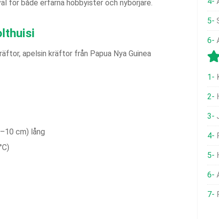
val för både erfarna hobbyister och nybörjare.
lthuisi
räftor, apelsin kräftor från Papua Nya Guinea
8–10 cm) lång
°C)
A
P