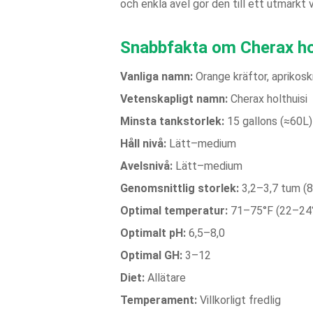
och enkla avel gör den till ett utmärkt 
Snabbfakta om Cherax ho
Vanliga namn:
Orange kräftor, aprikosk
Vetenskapligt namn:
Cherax holthuisi
Minsta tankstorlek:
15 gallons (≈60L)
Håll nivå:
Lätt–medium
Avelsnivå:
Lätt–medium
Genomsnittlig storlek:
3,2–3,7 tum (
Optimal temperatur:
71–75°F (22–24
Optimalt pH:
6,5–8,0
Optimal GH:
3–12
Diet:
Allätare
Temperament:
Villkorligt fredlig