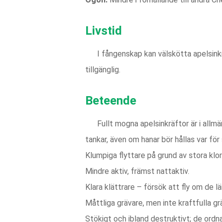
Livstid
I fångenskap kan välskötta apelsinkr
tillgänglig.
Beteende
Fullt mogna apelsinkräftor är i all
tankar, även om hanar bör hållas var för 
Klumpiga flyttare på grund av stora klor
Mindre aktiv, främst nattaktiv.
Klara klättrare – försök att fly om de l
Måttliga grävare, men inte kraftfulla gr
Stökigt och ibland destruktivt; de ordn