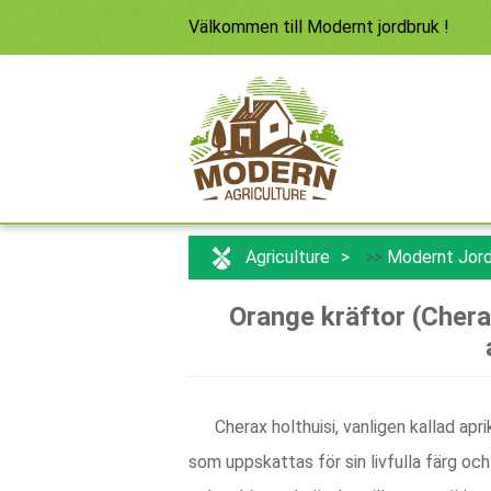
Välkommen till
Modernt jordbruk
!
Agriculture
>>
Modernt Jor
Orange kräftor (Cherax
Cherax holthuisi, vanligen kallad apr
som uppskattas för sin livfulla färg oc