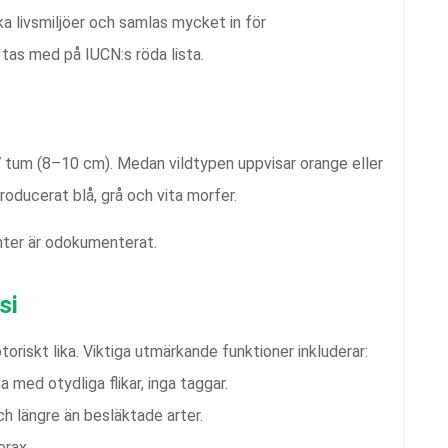
ka livsmiljöer och samlas mycket in för
e tas med på IUCN:s röda lista.
,7 tum (8–10 cm). Medan vildtypen uppvisar orange eller
producerat blå, grå och vita morfer.
anter är odokumenterat.
si
oriskt lika. Viktiga utmärkande funktioner inkluderar:
a med otydliga flikar, inga taggar.
h längre än besläktade arter.
erax.