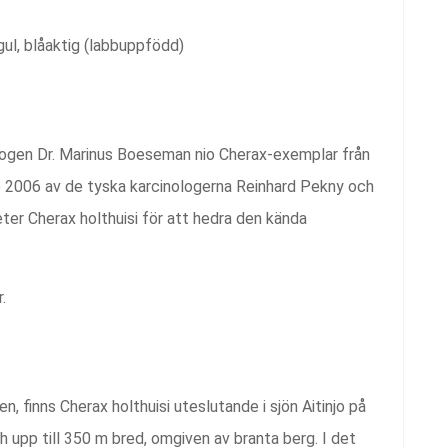
 gul, blåaktig (labbuppfödd)
ogen Dr. Marinus Boeseman nio Cherax-exemplar från
re 2006 av de tyska karcinologerna Reinhard Pekny och
ter Cherax holthuisi för att hedra den kända
.
n, finns Cherax holthuisi uteslutande i sjön Aitinjo på
h upp till 350 m bred, omgiven av branta berg. I det