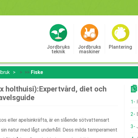
Jordbruks
Jordbruks
Plantering
Teknik
Maskiner
dbruk
> >>
Fiske
 holthuisi):Expertvård, diet och
avelsguide
ikos eller apelsinkräfta, är en slående sötvattensart
J
h sin natur med lågt underhåll. Dess milda temperament