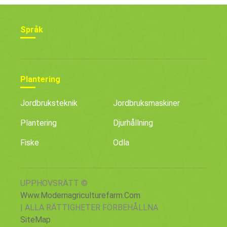
Språk
Plantering
Jordbruksteknik
Jordbruksmaskiner
Plantering
Djurhållning
Fiske
Odla
UPPHOVSRÄTT ©
Www.modernagriculturefarm.com
| ALLA RÄTTIGHETER FÖRBEHÅLLNA
SiteMap