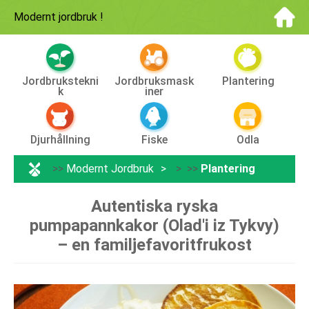
Modernt jordbruk
!
Jordbrukstekni
Jordbruksmask
Plantering
K
Iner
Djurhållning
Fiske
Odla
>>
Modernt Jordbruk
> >>
Plantering
Autentiska ryska
pumpapannkakor (Olad'i iz Tykvy)
– en familjefavoritfrukost