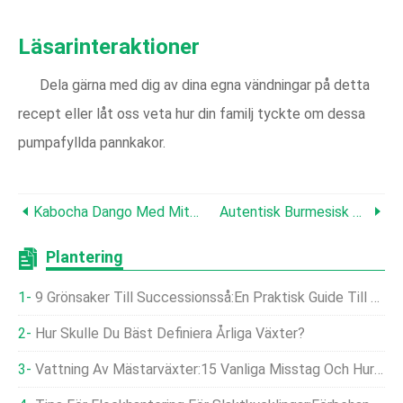
Läsarinteraktioner
Dela gärna med dig av dina egna vändningar på detta
recept eller låt oss veta hur din familj tyckte om dessa
pumpafyllda pannkakor.
Kabocha Dango Med Mitarashi-Glasyr – Autentisk Japansk Pumpagodis
Autentisk Burmesisk Pumpacurry Med Mynta Och Tamarind – Snabbt, Veganskt Och Smakrikt
Plantering
9 Grönsaker Till Successionsså:En Praktisk Guide Till Kontinuerliga Skördar
Hur Skulle Du Bäst Definiera Årliga Växter?
Vattning Av Mästarväxter:15 Vanliga Misstag Och Hur Man Åtgärdar Dem