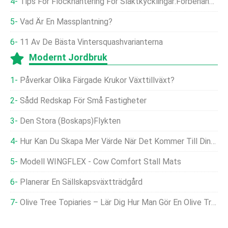
Tips För Flockhantering För Slaktkycklingar:Förbehandlingshantering, Ha En Checklista På Plats
Vad Är En Massplantning?
11 Av De Bästa Vintersquashvarianterna
Modernt Jordbruk
Påverkar Olika Färgade Krukor Växttillväxt?
Sådd Redskap För Små Fastigheter
Den Stora (boskaps)flykten
Hur Kan Du Skapa Mer Värde När Det Kommer Till Dina Data?
Modell WINGFLEX - Cow Comfort Stall Mats
Planerar En Sällskapsväxtträdgård
Olive Tree Topiaries – Lär Dig Hur Man Gör En Olive Tree Topiary