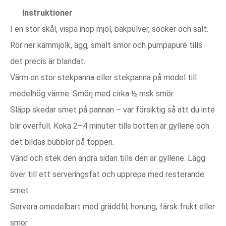
Instruktioner
I en stor skål, vispa ihop mjöl, bakpulver, socker och salt.
Rör ner kärnmjölk, ägg, smält smör och pumpapuré tills
det precis är blandat.
Värm en stor stekpanna eller stekpanna på medel till
medelhög värme. Smörj med cirka ½ msk smör.
Släpp skedar smet på pannan – var försiktig så att du inte
blir överfull. Koka 2–4 minuter tills botten är gyllene och
det bildas bubblor på toppen.
Vänd och stek den andra sidan tills den är gyllene. Lägg
över till ett serveringsfat och upprepa med resterande
smet.
Servera omedelbart med gräddfil, honung, färsk frukt eller
smör.