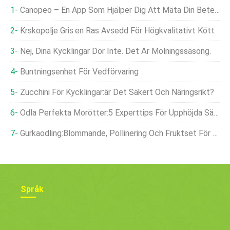
Canopeo – En App Som Hjälper Dig Att Mäta Din Betesmark
Krskopolje Gris:en Ras Avsedd För Högkvalitativt Kött
Nej, Dina Kycklingar Dör Inte. Det Är Molningssäsong.
Buntningsenhet För Vedförvaring
Zucchini För Kycklingar:är Det Säkert Och Näringsrikt?
Odla Perfekta Morötter:5 Experttips För Upphöjda Sängar
Gurkaodling:Blommande, Pollinering Och Fruktset För Optimal Avkastning
Språk