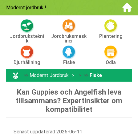
Modernt jordbruk
!
Jordbrukstekni
Jordbruksmask
Plantering
K
Iner
Djurhållning
Fiske
Odla
>>
Modernt Jordbruk
> >>
Fiske
Kan Guppies och Angelfish leva
tillsammans? Expertinsikter om
kompatibilitet
Senast uppdaterad 2026-06-11