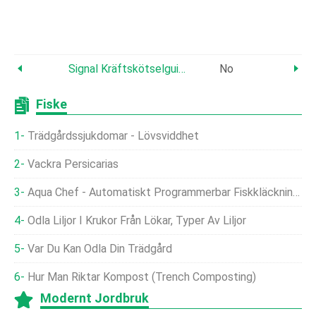
Signal Kräftskötselguide:från Livsmiljö Till Avel – Experttips Och Säkerhetsåtgärder
No
Fiske
Trädgårdssjukdomar - Lövsviddhet
Vackra Persicarias
Aqua Chef - Automatiskt Programmerbar Fiskkläckningsmatare
Odla Liljor I Krukor Från Lökar, Typer Av Liljor
Var Du Kan Odla Din Trädgård
Hur Man Riktar Kompost (Trench Composting)
Modernt Jordbruk